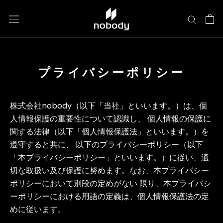
ス
キ
ッ
プ
し
プライバシーポリシー
て
コ
ン
株式会社nobody（以下「当社」といいます。）は、個
テ
人情報保護の重要性について認識し、 個人情報の保護に
ン
関する法律（以下「個人情報保護法」といいます。）を
ツ
遵守すると共に、 以下のプライバシーポリシー（以下
に
「本プライバシーポリシー」といいます。）に従い、適
移
切な取扱い及び保護に努めます。なお、本プライバシー
動
ポリシーにおいて別段の定めがない 限り、本プライバシ
す
ーポリシーにおける用語の定義は、個人情報保護法の定
る
めに従います。